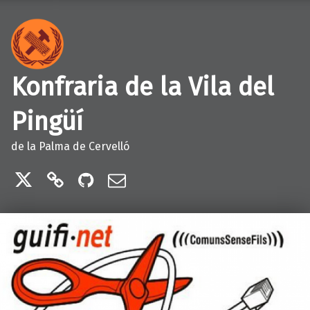
Konfraria de la Vila del
Pingüí
de la Palma de Cervelló
Twitter
Telegram
GitHub
Correu electrònic