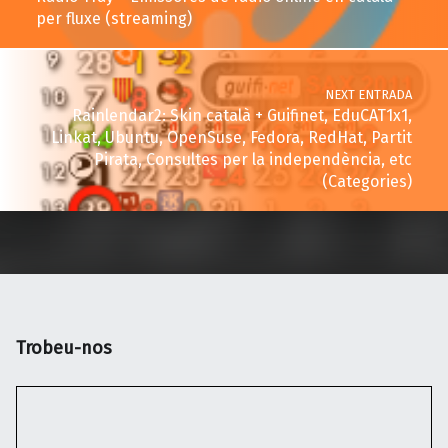
per fluxe (streaming)
NEXT ENTRADA
Rainlendar2: Skin català + Guifinet, EduCAT1x1,
Linkat, Ubuntu, OpenSuse, Fedora, RedHat, Partit
Pirata, Consultes per la independència, etc
(Categories)
Trobeu-nos