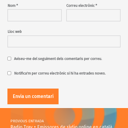
Nom
*
Correu electrònic
*
Lloc web
Aviseu-me del seguiment dels comentaris per correu.
Notifica'm per correu electrònic si hi ha entrades noves.
Post navigation
PREVIOUS ENTRADA
Radio Tray + Emissores de ràdio online en català