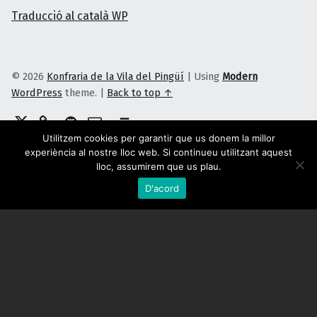
Traducció al català WP
© 2026
Konfraria de la Vila del Pingüí
|
Using
Modern
WordPress
theme.
|
Back to top ↑
Twitter
Telegram
GitHub
Correu electrònic
Back to top ↑
Utilitzem cookies per garantir que us donem la millor
experiència al nostre lloc web. Si continueu utilitzant aquest
lloc, assumirem que us plau.
D'acord
Menu