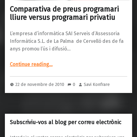
Comparativa de preus programari
lliure versus programari privatiu
L’empresa d’informàtica SAI Serveis d’Assessoria
Informàtica S.L. de La Palma de Cervelló des de fa
anys promou l’ús i difusió…
“Comparativa de preus programari lliure versus programari privatiu”
Continue reading
…
22 de novembre de 2010
0
Savi Konfrare
Subscriviu-vos al blog per correu electrònic