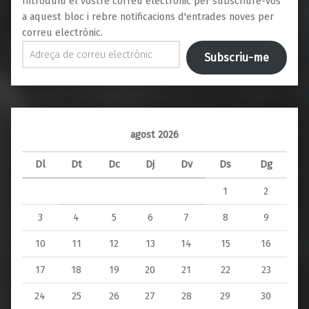
Introduïu el vostre correu electrònic per subscriure-vos
a aquest bloc i rebre notificacions d'entrades noves per
correu electrònic.
Adreça de correu electrònic
Subscriu-me
agost 2026
Dl
Dt
Dc
Dj
Dv
Ds
Dg
1
2
3
4
5
6
7
8
9
10
11
12
13
14
15
16
17
18
19
20
21
22
23
24
25
26
27
28
29
30