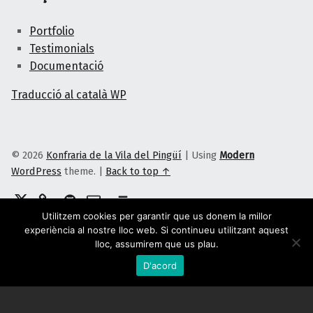
Portfolio
Testimonials
Documentació
Traducció al català WP
© 2026
Konfraria de la Vila del Pingüí
|
Using
Modern
WordPress
theme.
|
Back to top ↑
Twitter
Telegram
GitHub
Correu electrònic
Back to top ↑
Utilitzem cookies per garantir que us donem la millor
experiència al nostre lloc web. Si continueu utilitzant aquest
lloc, assumirem que us plau.
D'acord
Menu