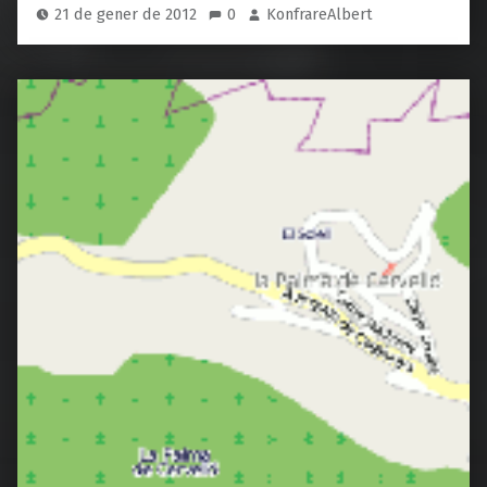
21 de gener de 2012
0
KonfrareAlbert