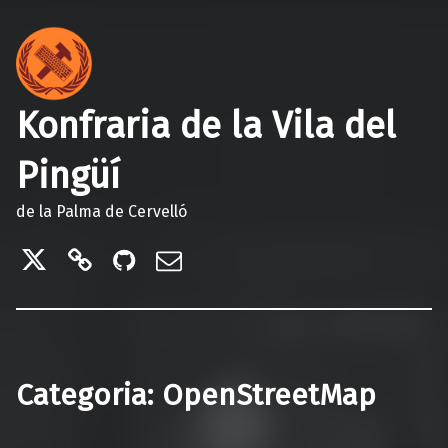
Konfraria de la Vila del
Pingüí
de la Palma de Cervelló
Twitter
Telegram
GitHub
Correu electrònic
Categoria:
OpenStreetMap