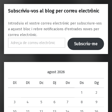
Subscriviu-vos al blog per correu electrònic
Introduïu el vostre correu electrònic per subscriure-vos
a aquest bloc i rebre notificacions d'entrades noves per
correu electrònic.
Adreça de correu electrònic
Subscriu-me
agost 2026
Dl
Dt
Dc
Dj
Dv
Ds
Dg
1
2
3
4
5
6
7
8
9
10
11
12
13
14
15
16