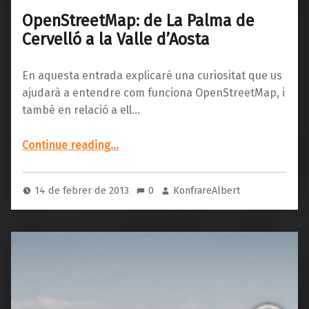
OpenStreetMap: de La Palma de
Cervelló a la Valle d’Aosta
En aquesta entrada explicaré una curiositat que us
ajudarà a entendre com funciona OpenStreetMap, i
també en relació a ell…
“OpenStreetMap: de La Palma de Cervelló a la Valle d’Aosta”
Continue reading
…
14 de febrer de 2013
0
KonfrareAlbert