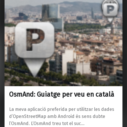
OsmAnd: Guiatge per veu en català
La meva aplicació preferida per utilitzar les dades
d’OpenStreetMap amb Android és sens dubte
l’OsmAnd. L’OsmAnd treu tot el suc…