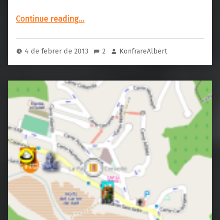
“OsmAnd: Guiatge per veu en català”
Continue reading
…
4 de febrer de 2013
2
KonfrareAlbert