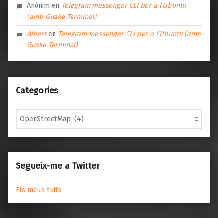
Anònim
en
Telegram messenger CLI per a l’Ubuntu
(amb Guake Terminal)
Albert
en
Telegram messenger CLI per a l’Ubuntu (amb
Guake Terminal)
Categories
Categories
Segueix-me a Twitter
Els meus tuits