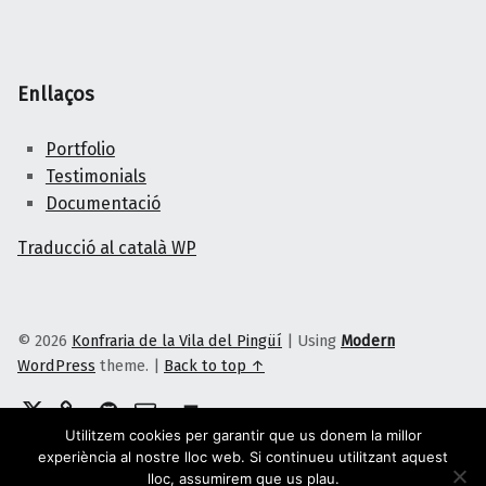
Enllaços
Portfolio
Testimonials
Documentació
Traducció al català WP
© 2026
Konfraria de la Vila del Pingüí
|
Using
Modern
WordPress
theme.
|
Back to top ↑
Twitter
Telegram
GitHub
Correu electrònic
Back to top ↑
Utilitzem cookies per garantir que us donem la millor
experiència al nostre lloc web. Si continueu utilitzant aquest
lloc, assumirem que us plau.