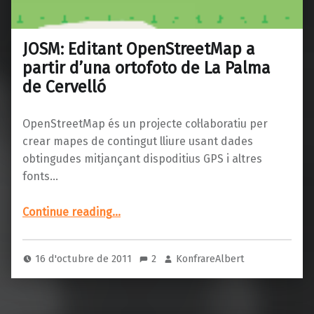
JOSM: Editant OpenStreetMap a
partir d’una ortofoto de La Palma
de Cervelló
OpenStreetMap és un projecte col·laboratiu per
crear mapes de contingut lliure usant dades
obtingudes mitjançant dispoditius GPS i altres
fonts…
“JOSM: Editant OpenStreetMap a partir d’una ortofoto de La Palma de Cervelló”
Continue reading
…
16 d'octubre de 2011
2
KonfrareAlbert