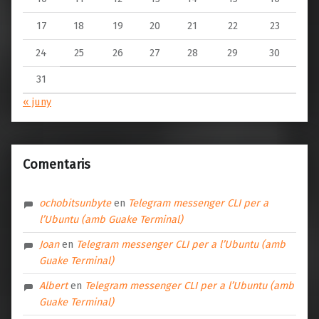
17
18
19
20
21
22
23
24
25
26
27
28
29
30
31
« juny
Comentaris
ochobitsunbyte
en
Telegram messenger CLI per a
l’Ubuntu (amb Guake Terminal)
Joan
en
Telegram messenger CLI per a l’Ubuntu (amb
Guake Terminal)
Albert
en
Telegram messenger CLI per a l’Ubuntu (amb
Guake Terminal)