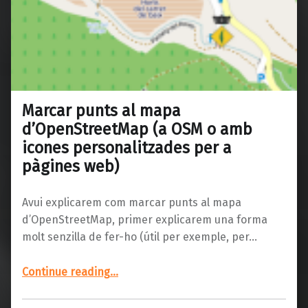
Marcar punts al mapa
d’OpenStreetMap (a OSM o amb
icones personalitzades per a
pàgines web)
Avui explicarem com marcar punts al mapa
d’OpenStreetMap, primer explicarem una forma
molt senzilla de fer-ho (útil per exemple, per…
Continue reading
…
“Marcar punts al mapa d’OpenStreetMap (a OSM o amb icones personalitzades per a pàgines web)”