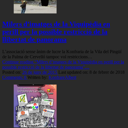
Milers d’imatges de la Viquipèdia en
perill per la possible restricció de la
llibertat de panorama
L’associació sense ànim de lucre la Konfraria de la Vila del Pingüí
de la Palma de Cervelló tampoc vol restriccions…
Continue reading
“Milers d’imatges de la Viquipèdia en perill per la
possible restricció de la llibertat de panorama”
…
Posted on:
26 de juny de 2015
Last updated on:
8 de febrer de 2018
Comments:
0
Written by:
KonfrareAlbert