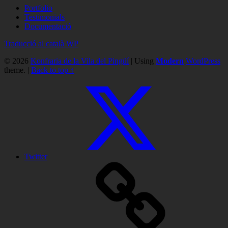
Portfolio
Testimonials
Documentació
Traducció al català WP
© 2026
Konfraria de la Vila del Pingüí
|
Using
Modern
WordPress
theme.
|
Back to top ↑
Twitter