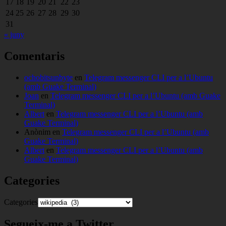
17
18
19
20
21
22
23
24
25
26
27
28
29
30
31
« juny
Comentaris
ochobitsunbyte
en
Telegram messenger CLI per a l’Ubuntu
(amb Guake Terminal)
Joan
en
Telegram messenger CLI per a l’Ubuntu (amb Guake
Terminal)
Albert
en
Telegram messenger CLI per a l’Ubuntu (amb
Guake Terminal)
Anònim
en
Telegram messenger CLI per a l’Ubuntu (amb
Guake Terminal)
Albert
en
Telegram messenger CLI per a l’Ubuntu (amb
Guake Terminal)
Categories
Categories
Segueix-me a Twitter