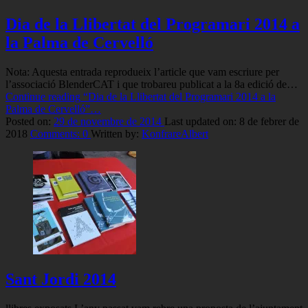
Dia de la Llibertat del Programari 2014 a
la Palma de Cervelló
Nota: Aquesta entrada reprodueix l’article que vam escriure per
l’associació BlenderCAT i que trobareu publicat a la 8a edició de…
Continue reading
“Dia de la Llibertat del Programari 2014 a la
Palma de Cervelló”
…
Posted on:
29 de novembre de 2014
Last updated on:
8 de febrer de
2018
Comments:
0
Written by:
KonfrareAlbert
Sant Jordi 2014