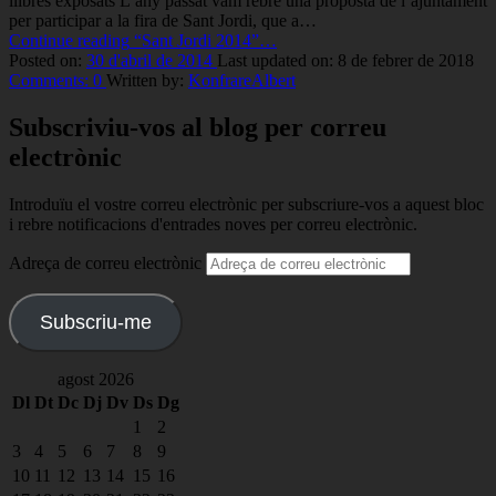
llibres exposats L’any passat vam rebre una proposta de l’ajuntament
per participar a la fira de Sant Jordi, que a…
Continue reading
“Sant Jordi 2014”
…
Posted on:
30 d'abril de 2014
Last updated on:
8 de febrer de 2018
Comments:
0
Written by:
KonfrareAlbert
Subscriviu-vos al blog per correu
electrònic
Introduïu el vostre correu electrònic per subscriure-vos a aquest bloc
i rebre notificacions d'entrades noves per correu electrònic.
Adreça de correu electrònic
Subscriu-me
agost 2026
Dl
Dt
Dc
Dj
Dv
Ds
Dg
1
2
3
4
5
6
7
8
9
10
11
12
13
14
15
16