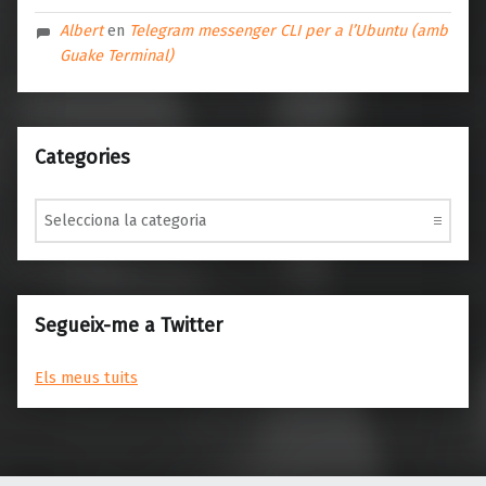
Albert
en
Telegram messenger CLI per a l’Ubuntu (amb
Guake Terminal)
Categories
Categories
Segueix-me a Twitter
Els meus tuits