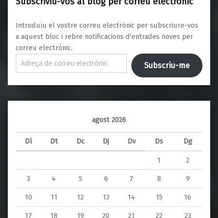
Subscriviu-vos al blog per correu electrònic
Introduïu el vostre correu electrònic per subscriure-vos
a aquest bloc i rebre notificacions d'entrades noves per
correu electrònic.
Adreça de correu electrònic
Subscriu-me
agost 2026
Dl
Dt
Dc
Dj
Dv
Ds
Dg
1
2
3
4
5
6
7
8
9
10
11
12
13
14
15
16
17
18
19
20
21
22
23