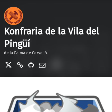
Konfraria de la Vila del
Pingüí
de la Palma de Cervelló
Twitter
Telegram
GitHub
Correu electrònic