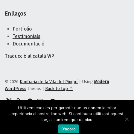
Enllaços
Portfolio
Testimonials
Documentació
Traducció al català WP
© 2026
Konfraria de la Vila del Pingüí
|
Using
Modern
WordPress
theme.
|
Back to top ↑
Twitter
Telegram
GitHub
Correu electrònic
Back to top ↑
Utilitzem cookies per garantir que us donem la millor
experiència al nostre lloc web. Si continueu utilitzant aquest
lloc, assumirem que us plau.
D'acord
Menu