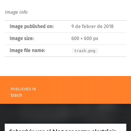
Image info
Image published on:
9 de febrer de 2018
Image size:
600 × 600 px
Image file name:
trash.png
Post navigation
PUBLISHED IN
trash