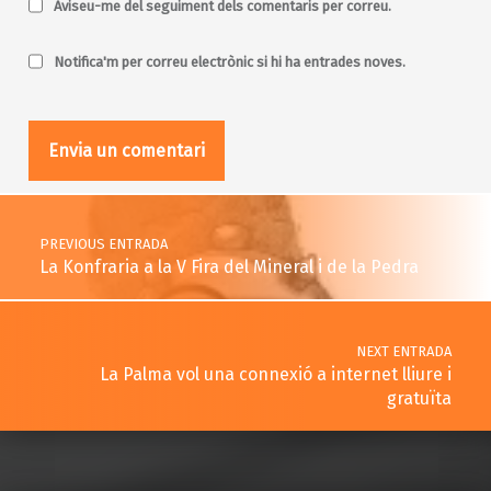
Aviseu-me del seguiment dels comentaris per correu.
Notifica'm per correu electrònic si hi ha entrades noves.
Post navigation
PREVIOUS ENTRADA
La Konfraria a la V Fira del Mineral i de la Pedra
NEXT ENTRADA
La Palma vol una connexió a internet lliure i
gratuïta