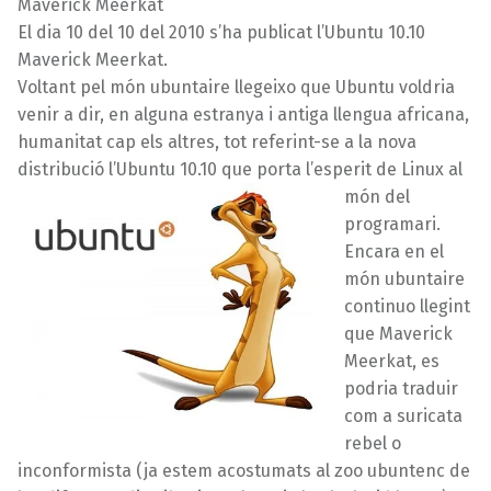
Maverick Meerkat
El dia 10 del 10 del 2010 s’ha publicat l’Ubuntu 10.10
Maverick Meerkat.
Voltant pel món ubuntaire llegeixo que Ubuntu voldria
venir a dir, en alguna estranya i antiga llengua africana,
humanitat cap els altres, tot referint-se a la nova
distribució l’Ubuntu 1
0.10 que porta l’esperit de Linux al
món del
programari.
Encara en el
món ubuntaire
continuo llegint
que Maverick
Meerkat, es
podria traduir
com a suricata
rebel o
inconformista (ja estem acostumats al zoo ubuntenc de