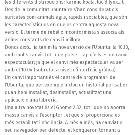
les diferents distribucions: karmic koala, lucid lynx…).
Des de la comunitat ubuntaire s’han considerat els
suricates com animals àgils, ràpids i sociables, que són
les característiques en que es centra aquesta nova
versió. El terme de rebel o inconformista s’associa als
ànims constants de canvi i millora.
Doncs aixó… ja tenim la nova versió de l’Ubuntu, la 10.10,
amb molts canvis tot i que potser cap d’ells és un canvi
espectacular; ja que el canvi més espectacular va ser
amb el 10.04 (sobretot a nivell d’interfície gràfica).
Un canvi important és el centre de programari de
l’Ubuntu, que per exemple inclou un historial per saber
quan hem instal·lat, desinstal·lat, actualitzat una
aplicació o una llibreria.
Una altra novetat és el Gnome 2.32, tot i que no aporta
massa canvis a l’escriptori, el que sí proporciona és
més estabilitat i eficiència. A més a més, ha canviat el
seu navegador per defecte, el konqueror, tornant a