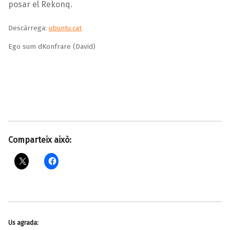
posar el Rekonq.
Descàrrega:
ubuntu.cat
Ego sum dKonfrare (David)
Comparteix això:
Us agrada: