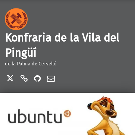
Konfraria de la Vila del
Pingüí
de la Palma de Cervelló
Twitter
Telegram
GitHub
Correu electrònic