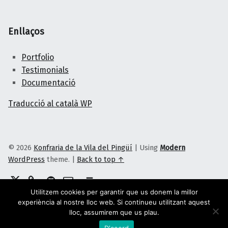
Enllaços
Portfolio
Testimonials
Documentació
Traducció al català WP
© 2026
Konfraria de la Vila del Pingüí
|
Using
Modern
WordPress
theme.
|
Back to top ↑
Twitter
Telegram
GitHub
Correu electrònic
Back to top ↑
Utilitzem cookies per garantir que us donem la millor
experiència al nostre lloc web. Si continueu utilitzant aquest
lloc, assumirem que us plau.
D'acord